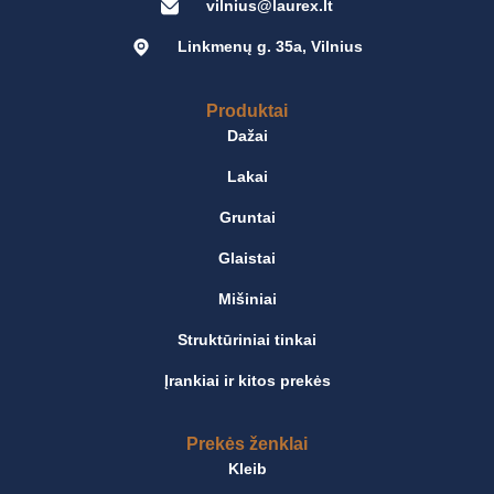
vilnius@laurex.lt
Linkmenų g. 35a, Vilnius
Produktai
Dažai
Lakai
Gruntai
Glaistai
Mišiniai
Struktūriniai tinkai
Įrankiai ir kitos prekės
Prekės ženklai
Kleib