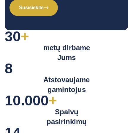
Susisiekite
30
+
metų dirbame
Jums
8
Atstovaujame
gamintojus
10.000
+
Spalvų
pasirinkimų
14