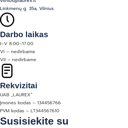
vilnius@laurex.lt
Linkmenų g. 35a, Vilnius
Darbo laikas
I–V 8.00–17.00
VI – nedirbame
VII – nedirbame
Rekvizitai
UAB „LAUREX“
Įmonės kodas – 134456766
PVM kodas – LT344567610
Susisiekite su