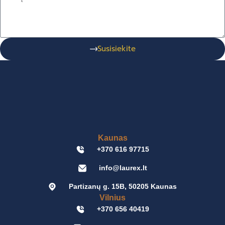
Susisiekite
Kaunas
+370 616 97715
info@laurex.lt
Partizanų g. 15B, 50205 Kaunas
Vilnius
+370 656 40419