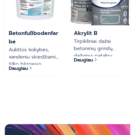
Betonfußbodenfar
Akrylit B
be
Tirpikliniai dažai
betoninių grindų
Aukštos kokybės,
dažymui patalpų
vandeniu skiedžiami,
Daugiau
viduje: pramoninės
šilko blizgesio
Daugiau
patalpos, sandėliai,
dispersiniai dažai
garažai ir kitos
vidaus darbams.
patalpos, kuriose
Atsparių dilimui dažų
pėsčiųjų ar transporto
dangų įrengimui ant
priemonių eismas yra
grindų, skirtų įprastam
vidutinis. Dažytas
pėsčiųjų bet ne
paviršius atsparus
ratinio transporto
plovimui vandeniu ir
eismui, pvz., rūsiuose,
plovikliais. Dažai gali
salėse, laisvalaikio