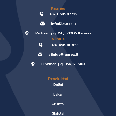
Kaunas
+370 616 97715
info@laurex.lt
Partizanų g. 15B, 50205 Kaunas
Vilnius
+370 656 40419
vilnius@laurex.lt
Linkmenų g. 35a, Vilnius
Produktai
Dažai
Lakai
Gruntai
Glaistai