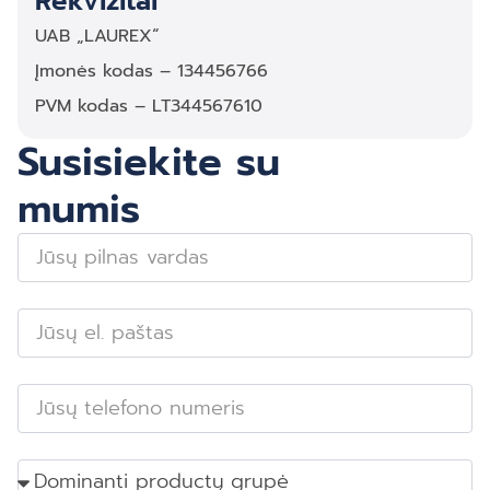
Rekvizitai
UAB „LAUREX“
Įmonės kodas – 134456766
PVM kodas – LT344567610
Susisiekite su
mumis