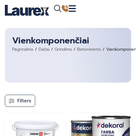
Vienkomponenčiai
Pagrindinis
/
Dažai
/
Grindims
/
Betoninėms
/ Vienkomponen
Filters