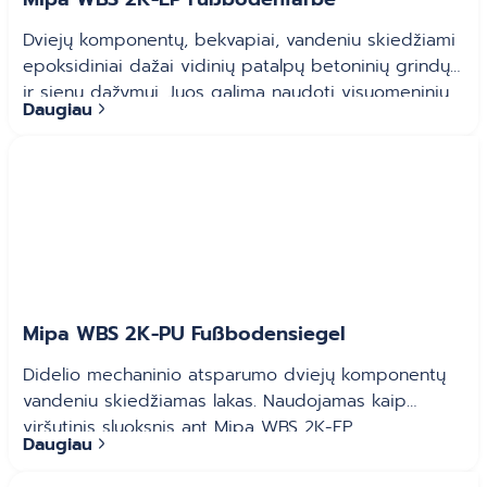
Dviejų komponentų, bekvapiai, vandeniu skiedžiami
epoksidiniai dažai vidinių patalpų betoninių grindų
ir sienų dažymui. Juos galima naudoti visuomeninių,
Daugiau
individualių, parkingų, garažų, sandėlių, prekybos ir
kitų patalpų dažymui. Atsparūs plastifikatoriams ir
auto pakrovėjų eismui.
Mipa WBS 2K-PU Fußbodensiegel
Didelio mechaninio atsparumo dviejų komponentų
vandeniu skiedžiamas lakas. Naudojamas kaip
viršutinis sluoksnis ant Mipa WBS 2K-EP.
Daugiau