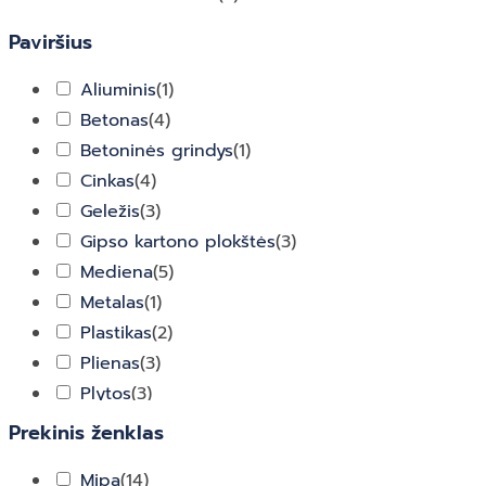
Paviršius
Aliuminis
(
1
)
Betonas
(
4
)
Betoninės grindys
(
1
)
Cinkas
(
4
)
Geležis
(
3
)
Gipso kartono plokštės
(
3
)
Mediena
(
5
)
Metalas
(
1
)
Plastikas
(
2
)
Plienas
(
3
)
Plytos
(
3
)
Spalvotas Metalas
(
1
)
Prekinis ženklas
Struktūrinis tinkas
(
1
)
Mipa
(
14
)
Tapetai
(
2
)