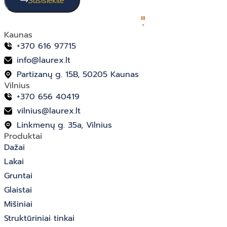
Susisiekite
Kaunas
+370 616 97715
info@laurex.lt
Partizanų g. 15B, 50205 Kaunas
Vilnius
+370 656 40419
vilnius@laurex.lt
Linkmenų g. 35a, Vilnius
Produktai
Dažai
Lakai
Gruntai
Glaistai
Mišiniai
Struktūriniai tinkai