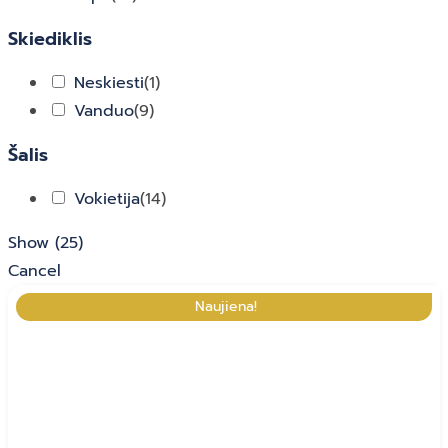
Tinkas
(
4
)
Skiediklis
Neskiesti
(
1
)
Vanduo
(
9
)
Šalis
Vokietija
(
14
)
Show
(
25
)
Cancel
Naujiena!