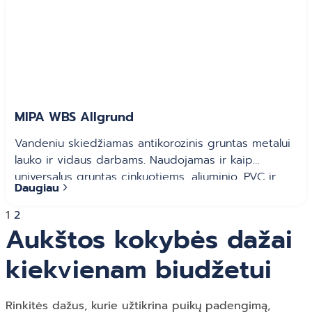
MIPA WBS Allgrund
Vandeniu skiedžiamas antikorozinis gruntas metalui
lauko ir vidaus darbams. Naudojamas ir kaip
universalus gruntas cinkuotiems, aliuminio, PVC ir
Daugiau
medžio paviršiams.
1
2
Aukštos kokybės dažai
kiekvienam biudžetui
Rinkitės dažus, kurie užtikrina puikų padengimą,