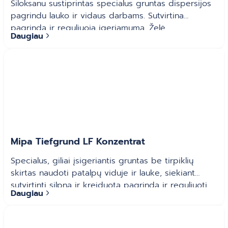
Siloksanu sustiprintas specialus gruntas dispersijos
pagrindu lauko ir vidaus darbams. Sutvirtina
pagrindą ir reguliuoja įgeriamumą. Želė
Daugiau
konsistencija neleidžia lašėti ir palengvina darbą.
Mipa Tiefgrund LF Konzentrat
Specialus, giliai įsigeriantis gruntas be tirpiklių
skirtas naudoti patalpų viduje ir lauke, siekiant
sutvirtinti silpną ir kreiduotą pagrindą ir reguliuoti
Daugiau
įgeriamumą. Skiedimas: 1 dalis Mipa Tiefgrund LF
koncentrato ir 3-5 dalys vandens (priklausomai nuo
paskirties).