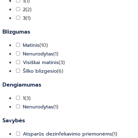
1
(
1
)
2
(
2
)
3
(
1
)
Blizgumas
Matinis
(
10
)
Nenurodytas
(
1
)
Visiškai matinis
(
3
)
Šilko blizgesio
(
6
)
Dengiamumas
1
(
3
)
Nenurodytas
(
1
)
Savybės
Atsparūs dezinfekavimo priemonėms
(
1
)