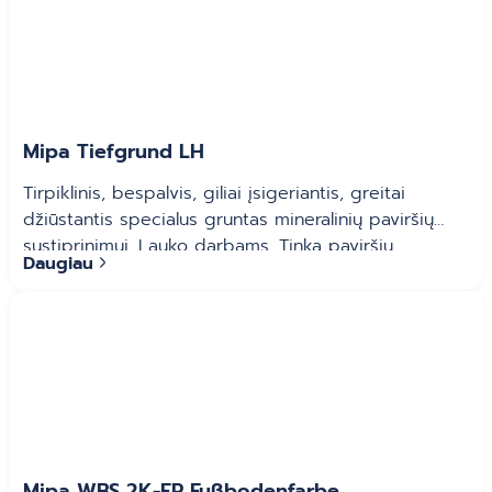
Mipa Tiefgrund LH
Tirpiklinis, bespalvis, giliai įsigeriantis, greitai
džiūstantis specialus gruntas mineralinių paviršių
sustiprinimui. Lauko darbams. Tinka paviršių
Daugiau
įgeriamumui reguliuoti. Paruoštas naudojimui.
Mipa WBS 2K-EP Fußbodenfarbe