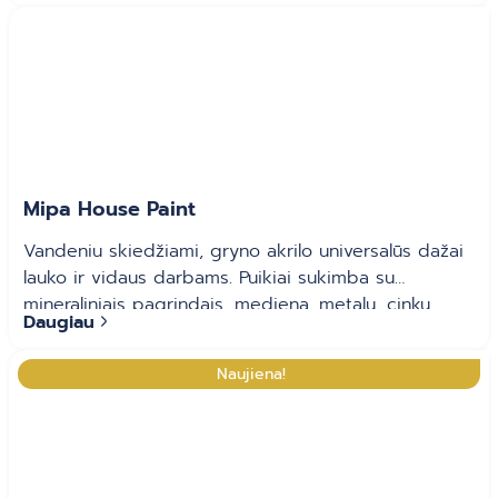
Mipa House Paint
Vandeniu skiedžiami, gryno akrilo universalūs dažai
lauko ir vidaus darbams. Puikiai sukimba su
mineraliniais pagrindais, mediena, metalu, cinku,
Daugiau
aliuminiu, stiklo pluoštu sustiprintu plastiku, taip pat
senais dažų sluoksniais. Išdžiūvusi dažų plėvelė
Naujiena!
praleidžia vandens garus, atspari stipriam lietui ,
apsaugo paviršius nuo karbonizacijos.
Tinka vaikų
žaislų dažymui (atitinka EN 71-3 reikalavimus).