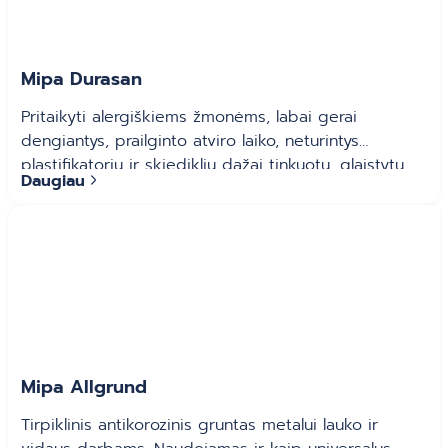
Mipa Durasan
Pritaikyti alergiškiems žmonėms, labai gerai
dengiantys, prailginto atviro laiko, neturintys
plastifikatorių ir skiediklių dažai tinkuotų, glaistytų
Daugiau
bei gipso kartono plokščių paviršių dažymui patalpų
viduje. Ypač tinka patalpoms, kurias reikia naudoti
iš karto baigus dažymo darbus ir rizika sveikatai turi
būti sumažinta iki minimumo, pvz. gyvenamosiose
patalpose, mokyklose, ligoninėse, vaikų darželiuose
ir pan.
Mipa Allgrund
Tirpiklinis antikorozinis gruntas metalui lauko ir