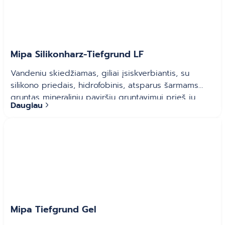
Mipa Silikonharz-Tiefgrund LF
Vandeniu skiedžiamas, giliai įsiskverbiantis, su
silikono priedais, hidrofobinis, atsparus šarmams
gruntas mineralinių paviršių gruntavimui prieš jų
Daugiau
dažymą silikoniniais ir siloksaniniais dažais patalpų
viduje ir išorėje.
Mipa Tiefgrund Gel