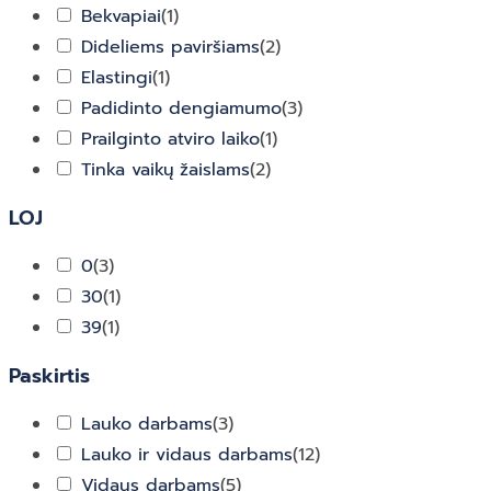
Bekvapiai
(
1
)
Dideliems paviršiams
(
2
)
Elastingi
(
1
)
Padidinto dengiamumo
(
3
)
Prailginto atviro laiko
(
1
)
Tinka vaikų žaislams
(
2
)
LOJ
0
(
3
)
30
(
1
)
39
(
1
)
Paskirtis
Lauko darbams
(
3
)
Lauko ir vidaus darbams
(
12
)
Vidaus darbams
(
5
)