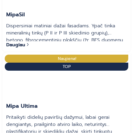
MipaSil
Dispersiniai matiniai dažai fasadams. Ypač tinka
mineralinių tinkų (P II ir P III skiedinio grupių),
betono, fibrocementinių plokščių (žr. BFS duomenų
Daugiau
lapą Nr. 14) ir tvirtai su pagrindu sukibusių senų
dispersinių dažų dangų perdažymui
Naujiena!
TOP
Mipa Ultima
Pritaikyti didelių paviršių dažymui, labai gerai
dengiantys, prailginto atviro laiko, neturintys
plastifikatorių ir skiediklių dažai, skirti tinkuotų,