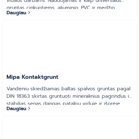
vidaus darbams. Naudojamas ir kaip universalus
gruntas cinkuotiems, aliuminio, PVC ir medžio
Daugiau
paviršiams.
Mipa Kontaktgrunt
Vandeniu skiedžiamas baltas spalvos gruntas pagal
DIN 18363 skirtas gruntuoti mineralinius pagrindus ir
stabilias senas dangas patalpų viduje ir išorėje.
Daugiau
Naudojamas kaip sukibimą gerinanti grunto danga
ant silpnai sugeriančių, lygių ir kietų paviršių, gipso
kartono plokščių, betono ar blizgių emulsinių dažų.
Sd – 1 klasė (pagal DIN EN ISO 7783-2).