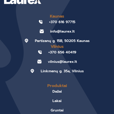
Kaunas
+370 616 97715
info@laurex.lt
Partizanų g. 15B, 50205 Kaunas
Vilnius
+370 656 40419
vilnius@laurex.lt
Linkmenų g. 35a, Vilnius
Produktai
Dažai
Lakai
Gruntai