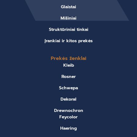
Glaistai
Mišiniai
Struktūriniai tinkai
Įrankiai ir kitos prekės
Prekės ženklai
Kleib
Rosner
Schwepa
Dekoral
Drewnochron
Feycolor
Haering