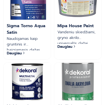
Sigma Torno Aqua
Mipa House Paint
Satin
Vandeniu skiedžiami,
gryno akrilo
Naudojamas kaip
universalūs dažai
gruntinis ir
Daugiau
lauko ir vidaus
baigiamasis dažas
Daugiau
darbams. Puikiai
medžio ir medienos
sukimba su
gaminių dažymui. Juo
mineraliniais
galima dažyti ir
pagrindais, mediena,
antikoroziniu gruntu
metalu, cinku,
nudažytus metalinius
aliuminiu, stiklo
bei atitinkamai
pluoštu sustiprintu
paruoštus plastikinius
plastiku, taip pat
paviršius. Vandeniu
senais dažų
skiedžiamas, atsparus