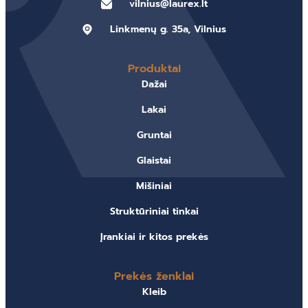
vilnius@laurex.lt
Linkmenų g. 35a, Vilnius
Produktai
Dažai
Lakai
Gruntai
Glaistai
Mišiniai
Struktūriniai tinkai
Įrankiai ir kitos prekės
Prekės ženklai
Kleib