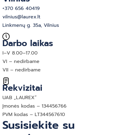
+370 656 40419
vilnius@laurex.lt
Linkmenų g. 35a, Vilnius
Darbo laikas
I–V 8.00–17.00
VI – nedirbame
VII – nedirbame
Rekvizitai
UAB „LAUREX“
Įmonės kodas – 134456766
PVM kodas – LT344567610
Susisiekite su