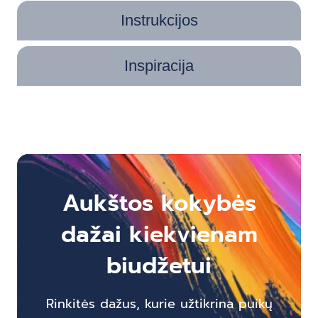
Instrukcijos
Inspiracija
Aukštos kokybės
dažai kiekvienam
biudžetui
Rinkitės dažus, kurie užtikrina puikų