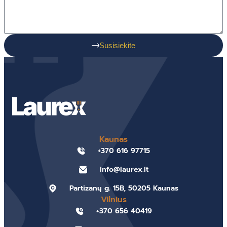
Susisiekite
Kaunas
+370 616 97715
info@laurex.lt
Partizanų g. 15B, 50205 Kaunas
Vilnius
+370 656 40419