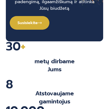
padengimą, ilgaamžiškumą ir atitinka
Jūsų biudžetą.
Susisiekite
30
+
metų dirbame
Jums
8
Atstovaujame
gamintojus