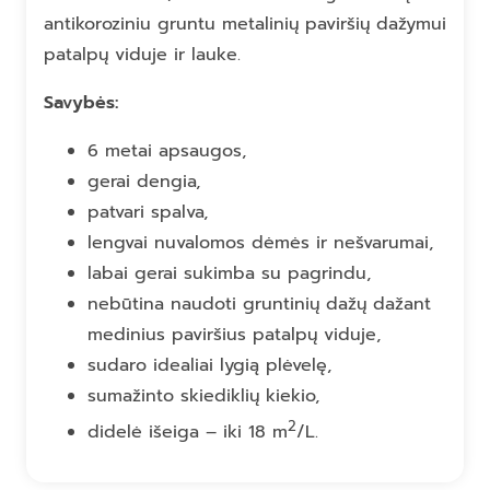
antikoroziniu gruntu metalinių paviršių dažymui
patalpų viduje ir lauke.
Savybės:
6 metai apsaugos,
gerai dengia,
patvari spalva,
lengvai nuvalomos dėmės ir nešvarumai,
labai gerai sukimba su pagrindu,
nebūtina naudoti gruntinių dažų dažant
medinius paviršius patalpų viduje,
sudaro idealiai lygią plėvelę,
sumažinto skiediklių kiekio,
2
didelė išeiga – iki 18 m
/L.