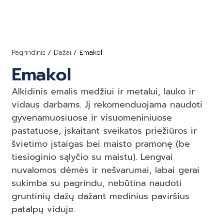
Pagrindinis
/
Dažai
/ Emakol
Emakol
Alkidinis emalis medžiui ir metalui, lauko ir
vidaus darbams. Jį rekomenduojama naudoti
gyvenamuosiuose ir visuomeniniuose
pastatuose, įskaitant sveikatos priežiūros ir
švietimo įstaigas bei maisto pramonę (be
tiesioginio sąlyčio su maistu). Lengvai
nuvalomos dėmės ir nešvarumai, labai gerai
sukimba su pagrindu, nebūtina naudoti
gruntinių dažų dažant medinius paviršius
patalpų viduje.