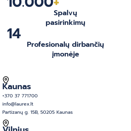
10.000
+
Spalvų
pasirinkimų
14
Profesionalų dirbančių
įmonėje
Kaunas
+370 37 771700
info@laurex.lt
Partizanų g. 15B, 50205 Kaunas
Vilnius