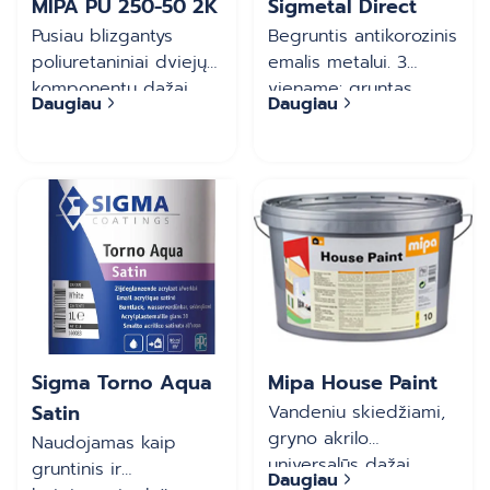
MIPA PU 250-50 2K
Sigmetal Direct
Pusiau blizgantys
Begruntis antikorozinis
poliuretaniniai dviejų
emalis metalui. 3
komponentų dažai
viename: gruntas,
Daugiau
Daugiau
(tiksotropiniai)
tarpsluoksnis ir
viršutinė danga.
Skirtas metalinių
paviršių patalpų
viduje ir išorėje
dažymui bei
renovacijai. Prieš
dažant šiuo emaliu
antikoroziniu gruntu
metalo gruntuoti
nebūtina.
Sigma Torno Aqua
Mipa House Paint
Satin
Vandeniu skiedžiami,
gryno akrilo
Naudojamas kaip
universalūs dažai
gruntinis ir
Daugiau