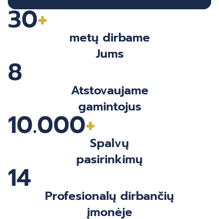
kuriems skiedikliams.
dažymui. Dažai labai
30
+
gerai dengia, greitai
džiūsta, sukietėjusi
metų dirbame
plėvelė atspari
Jums
įbrėžimams ir
8
šveitimui.
Atstovaujame
gamintojus
10.000
+
Spalvų
pasirinkimų
14
Profesionalų dirbančių
įmonėje