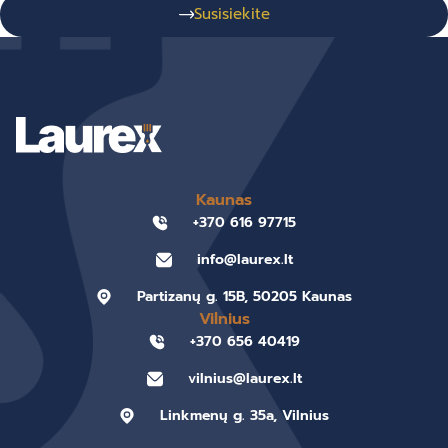
Susisiekite
Kaunas
+370 616 97715
info@laurex.lt
Partizanų g. 15B, 50205 Kaunas
Vilnius
+370 656 40419
vilnius@laurex.lt
Linkmenų g. 35a, Vilnius