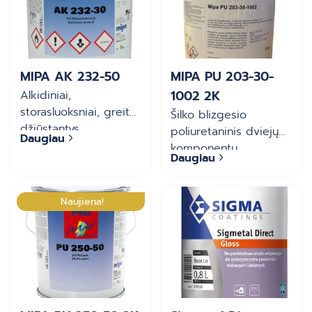
MIPA AK 232-50
MIPA PU 203-30-
1002 2K
Alkidiniai,
storasluoksniai, greitai
Šilko blizgesio
džiūstantys
poliuretaninis dviejų
Daugiau
antikoroziniai dažai
komponentų
Daugiau
metalui, lauko ir
antikorozinis emalis
vidaus darbams
Naujiena!