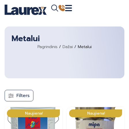
Metalui
Pagrindinis
/
Dažai
/ Metalui
Filters
Naujiena!
Naujiena!