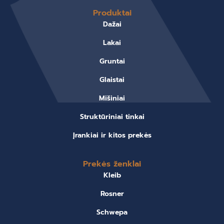
Produktai
Dažai
Lakai
Gruntai
Glaistai
Mišiniai
Struktūriniai tinkai
Įrankiai ir kitos prekės
Prekės ženklai
Kleib
Rosner
Schwepa