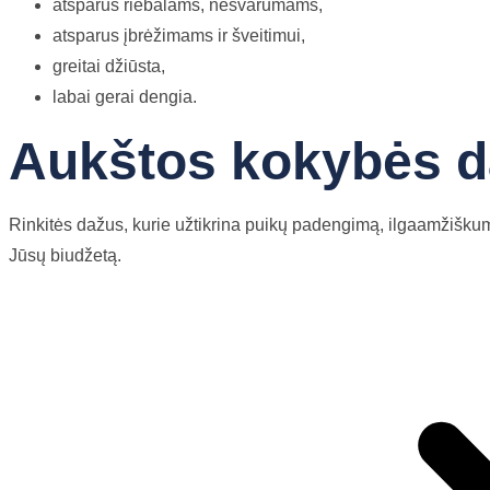
atsparus riebalams, nešvarumams,
atsparus įbrėžimams ir šveitimui,
greitai džiūsta,
labai gerai dengia.
Aukštos kokybės da
Rinkitės dažus, kurie užtikrina puikų padengimą, ilgaamžiškumą
Jūsų biudžetą.