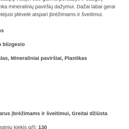
nka mineralinių paviršių dažymui. Dažai labai gerai
etėjusi plėvelė atspari įbrėžimams ir šveitimui.
ms
o blizgesio
as, Mineraliniai paviršiai, Plastikas
rus įbrėžimams ir šveitimui, Greitai džiūsta
ginių kiekis g/l):
130