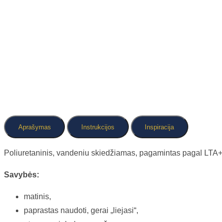
Aprašymas
Instrukcijos
Inspiracija
Poliuretaninis, vandeniu skiedžiamas, pagamintas pagal LTA+ 
Savybės:
matinis,
paprastas naudoti, gerai „liejasi“,