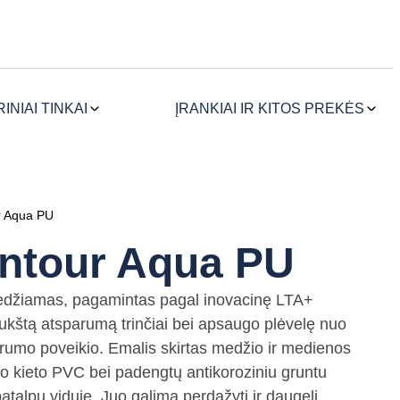
NIAI TINKAI
ĮRANKIAI IR KITOS PREKĖS
r Aqua PU
ntour Aqua PU
kiedžiamas, pagamintas pagal inovacinę LTA+
 aukštą atsparumą trinčiai bei apsaugo plėvelę nuo
varumo poveikio. Emalis skirtas medžio ir medienos
to kieto PVC bei padengtų antikoroziniu gruntu
atalpų viduje. Juo galima perdažyti ir daugelį