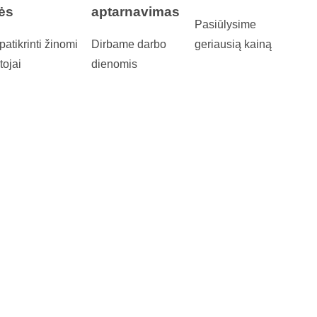
ės
aptarnavimas
Pasiūlysime
patikrinti žinomi
Dirbame darbo
geriausią kainą
tojai
dienomis