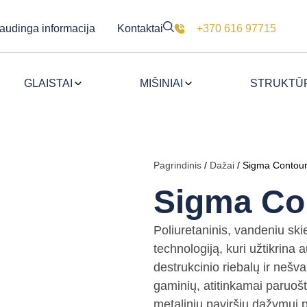
audinga informacija
Kontaktai
+370 616 97715
GLAISTAI
MIŠINIAI
STRUKTŪRI
Pagrindinis
/
Dažai
/ Sigma Contou
Sigma Co
Poliuretaninis, vandeniu s
technologiją, kuri užtikrina
destrukcinio riebalų ir neš
gaminių, atitinkamai paruoš
metalinių paviršių dažymui p