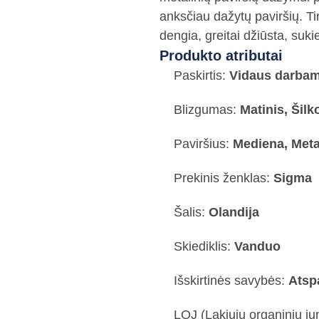
anksčiau dažytų paviršių. Ti
dengia, greitai džiūsta, suki
Produkto atributai
Paskirtis:
Vidaus darba
Blizgumas:
Matinis, Šilk
Paviršius:
Mediena, Metal
Prekinis ženklas:
Sigma
Šalis:
Olandija
Skiediklis:
Vanduo
Išskirtinės savybės:
Atspa
LOJ (Lakiųjų organinių jun