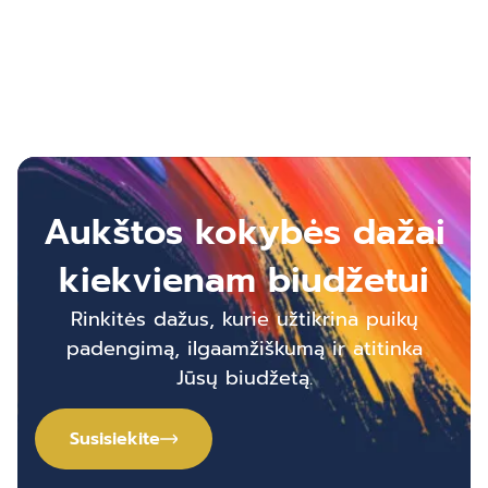
Aukštos kokybės dažai
kiekvienam biudžetui
Rinkitės dažus, kurie užtikrina puikų
padengimą, ilgaamžiškumą ir atitinka
Jūsų biudžetą.
Susisiekite