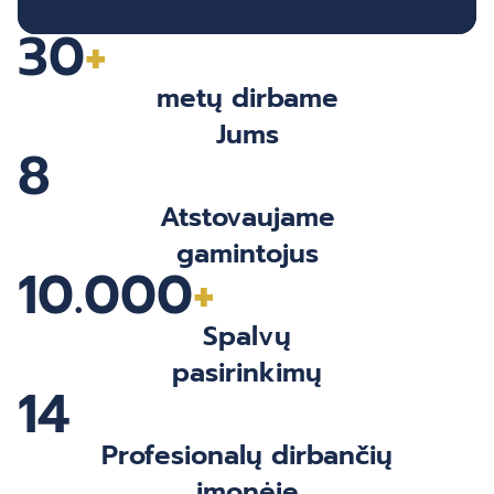
30
+
metų dirbame
Jums
8
Atstovaujame
gamintojus
10.000
+
Spalvų
pasirinkimų
14
Profesionalų dirbančių
įmonėje