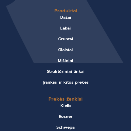
Produktai
Dažai
Lakai
Gruntai
Glaistai
Mišiniai
Struktūriniai tinkai
Įrankiai ir kitos prekės
Prekės ženklai
Kleib
Rosner
Schwepa