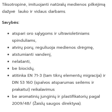
Tiksotropinė, imituojanti natūralų medienos pilkėjimą
dažyvė lauko ir vidaus darbams.
Savybės:
atspari oro sąlygoms ir ultravioletiniams
spinduliams,
atvirų porų, reguliuoja medienos drėgmę,
atstumianti vandenį,
nelašanti,
be biocidų,
atitinka EN 71-3 (tam tikrų elementų migracija) ir
DIN 53 160 (spalvos atsparumas seilėms ir
prakaitui) reikalavimus
be aromatinių junginių ir plastifikatorių pagal
2009/48/ (Žaislų saugos direktyva).