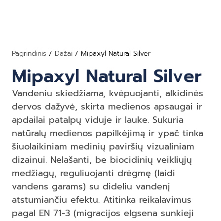
Pagrindinis
/
Dažai
/ Mipaxyl Natural Silver
Mipaxyl Natural Silver
Vandeniu skiedžiama, kvėpuojanti, alkidinės
dervos dažyvė, skirta medienos apsaugai ir
apdailai patalpų viduje ir lauke. Sukuria
natūralų medienos papilkėjimą ir ypač tinka
šiuolaikiniam medinių paviršių vizualiniam
dizainui. Nelašanti, be biocidinių veikliųjų
medžiagų, reguliuojanti drėgmę (laidi
vandens garams) su dideliu vandenį
atstumiančiu efektu. Atitinka reikalavimus
pagal EN 71-3 (migracijos elgsena sunkieji