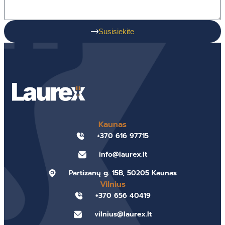
Susisiekite
Kaunas
+370 616 97715
info@laurex.lt
Partizanų g. 15B, 50205 Kaunas
Vilnius
+370 656 40419
vilnius@laurex.lt