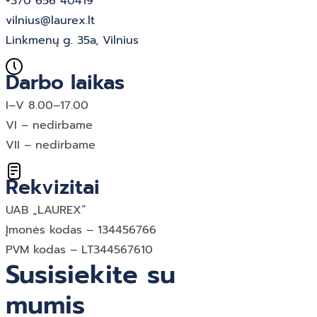
+370 656 40419
vilnius@laurex.lt
Linkmenų g. 35a, Vilnius
Darbo laikas
I–V 8.00–17.00
VI – nedirbame
VII – nedirbame
Rekvizitai
UAB „LAUREX“
Įmonės kodas – 134456766
PVM kodas – LT344567610
Susisiekite su
mumis