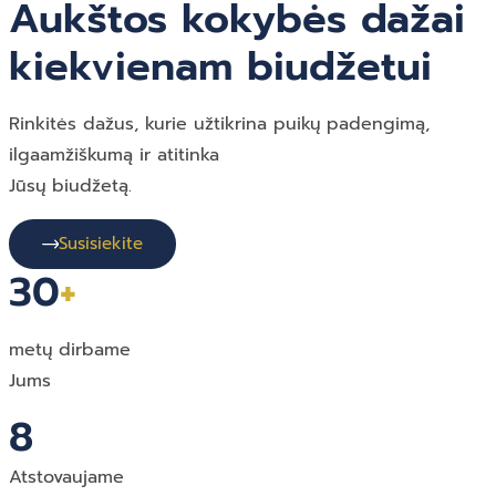
Aukštos kokybės dažai
kiekvienam biudžetui
Rinkitės dažus, kurie užtikrina puikų padengimą,
ilgaamžiškumą ir atitinka
Jūsų biudžetą.
Susisiekite
30
+
metų dirbame
Jums
8
Atstovaujame