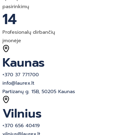
pasirinkimų
14
Profesionalų dirbančių
įmonėje
Kaunas
+370 37 771700
info@laurex.lt
Partizanų g. 15B, 50205 Kaunas
Vilnius
+370 656 40419
vilnius@laurex.lt