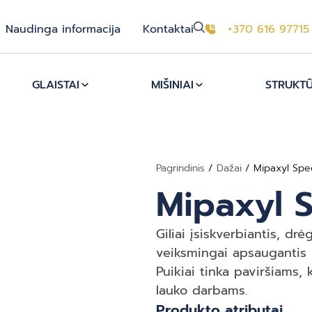
Naudinga informacija
Kontaktai
+370 616 97715
GLAISTAI
MIŠINIAI
STRUKTŪ
Pagrindinis
/
Dažai
/ Mipaxyl Spec
Mipaxyl S
Giliai įsiskverbiantis, d
veiksmingai apsaugantis
Puikiai tinka paviršiams, 
lauko darbams.
Produkto atributai