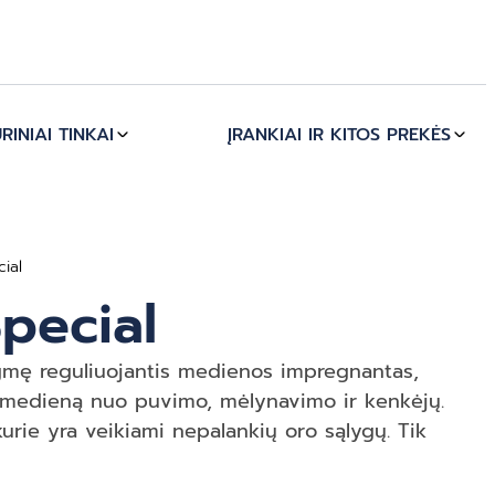
RINIAI TINKAI
ĮRANKIAI IR KITOS PREKĖS
ial
pecial
rėgmę reguliuojantis medienos impregnantas,
 medieną nuo puvimo, mėlynavimo ir kenkėjų.
kurie yra veikiami nepalankių oro sąlygų. Tik