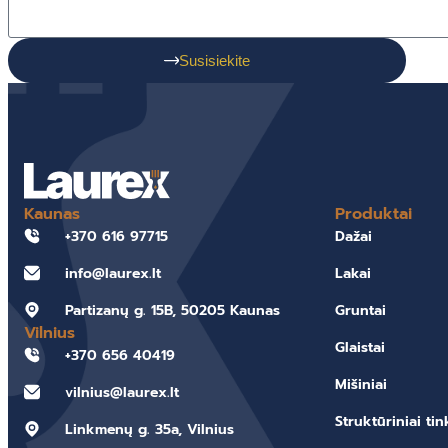
Susisiekite
Kaunas
Produktai
+370 616 97715
Dažai
info@laurex.lt
Lakai
Partizanų g. 15B, 50205 Kaunas
Gruntai
Vilnius
Glaistai
+370 656 40419
Mišiniai
vilnius@laurex.lt
Struktūriniai tin
Linkmenų g. 35a, Vilnius