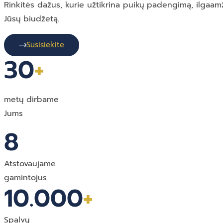
Rinkitės dažus, kurie užtikrina puikų padengimą, ilgaamž
Jūsų biudžetą.
Susisiekite
30
+
metų dirbame
Jums
8
Atstovaujame
gamintojus
10.000
+
Spalvų