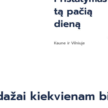
tą pačią
dieną
Kaune ir Vilniuje
ažai kiekvienam b