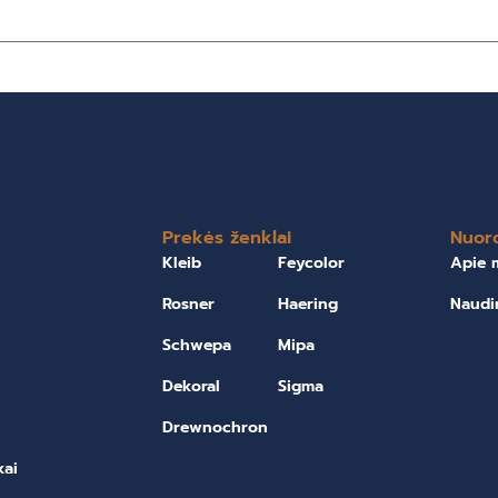
Prekės ženklai
Nuor
Kleib
Feycolor
Apie 
Rosner
Haering
Naudi
Schwepa
Mipa
Dekoral
Sigma
Drewnochron
kai