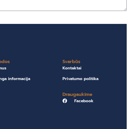
odos
Svarbūs
mus
Kontaktai
nga informacija
Privatumo politika
Draugaukime
Facebook