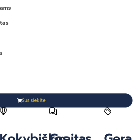
bams
tas
a
Susisiekite
Kokybiškos
Greitas
Gera