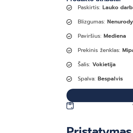
Paskirtis:
Lauko dar
Blizgumas:
Nenurody
Paviršius:
Mediena
Prekinis ženklas:
Mip
Šalis:
Vokietija
Spalva:
Bespalvis
Pristatymas