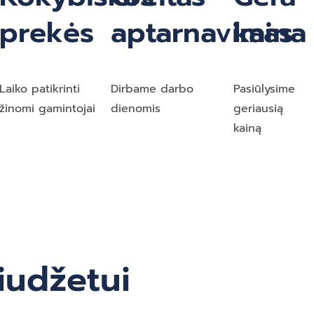
prekės
aptarnavimas
kaina
Laiko patikrinti
Dirbame darbo
Pasiūlysime
žinomi gamintojai
dienomis
geriausią
kainą
iudžetui