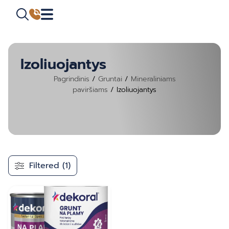
Izoliuojantys
Pagrindinis
/
Gruntai
/
Mineraliniams
paviršiams
/ Izoliuojantys
Filtered (1)