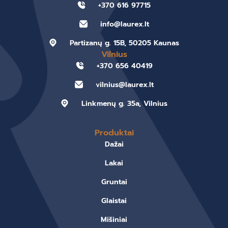
+370 616 97715
info@laurex.lt
Partizanų g. 15B, 50205 Kaunas
Vilnius
+370 656 40419
vilnius@laurex.lt
Linkmenų g. 35a, Vilnius
Produktai
Dažai
Lakai
Gruntai
Glaistai
Mišiniai