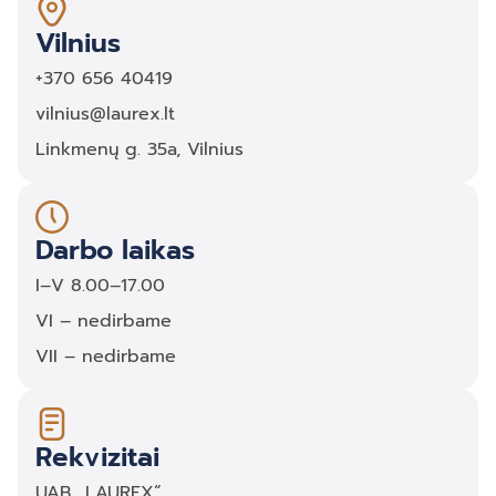
Vilnius
+370 656 40419
vilnius@laurex.lt
Linkmenų g. 35a, Vilnius
Darbo laikas
I–V 8.00–17.00
VI – nedirbame
VII – nedirbame
Rekvizitai
UAB „LAUREX“