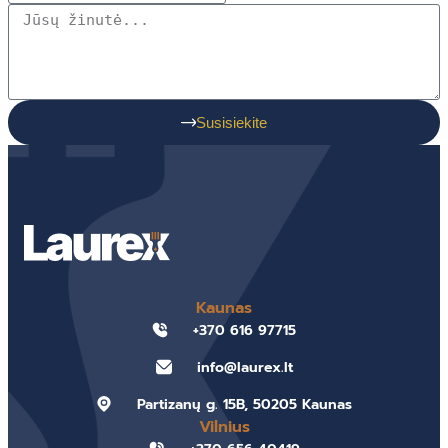
Susisiekite
Kaunas
+370 616 97715
info@laurex.lt
Partizanų g. 15B, 50205 Kaunas
Vilnius