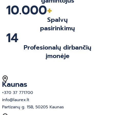
gamintojus
10.000
+
Spalvų
pasirinkimų
14
Profesionalų dirbančių
įmonėje
Kaunas
+370 37 771700
info@laurex.lt
Partizanų g. 15B, 50205 Kaunas