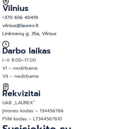
Vilnius
+370 656 40419
vilnius@laurex.lt
Linkmenų g. 35a, Vilnius
Darbo laikas
I–V 8.00–17.00
VI – nedirbame
VII – nedirbame
Rekvizitai
UAB „LAUREX“
Įmonės kodas – 134456766
PVM kodas – LT344567610
Susisiekite su