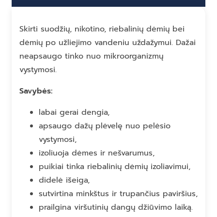
Skirti suodžių, nikotino, riebalinių dėmių bei
dėmių po užliejimo vandeniu uždažymui. Dažai
neapsaugo tinko nuo mikroorganizmų
vystymosi.
Savybės:
labai gerai dengia,
apsaugo dažų plėvelę nuo pelėsio
vystymosi,
izoliuoja dėmes ir nešvarumus,
puikiai tinka riebalinių dėmių izoliavimui,
didelė išeiga,
sutvirtina minkštus ir trupančius paviršius,
prailgina viršutinių dangų džiūvimo laiką.