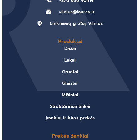
+370 656 40419
vilnius@laurex.lt
Linkmenų g. 35a, Vilnius
Produktai
Dažai
Lakai
Gruntai
Glaistai
Mišiniai
Struktūriniai tinkai
Įrankiai ir kitos prekės
Prekės ženklai