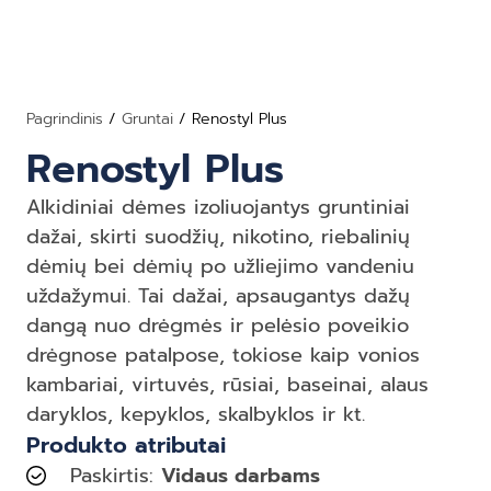
Pagrindinis
/
Gruntai
/ Renostyl Plus
Renostyl Plus
Alkidiniai dėmes izoliuojantys gruntiniai
dažai, skirti suodžių, nikotino, riebalinių
dėmių bei dėmių po užliejimo vandeniu
uždažymui. Tai dažai, apsaugantys dažų
dangą nuo drėgmės ir pelėsio poveikio
drėgnose patalpose, tokiose kaip vonios
kambariai, virtuvės, rūsiai, baseinai, alaus
daryklos, kepyklos, skalbyklos ir kt.
Produkto atributai
Paskirtis:
Vidaus darbams