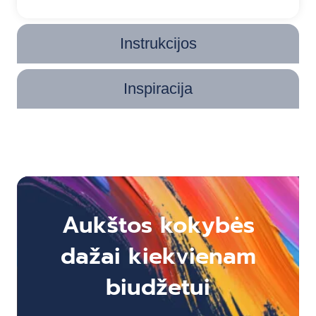
Instrukcijos
Inspiracija
Aukštos kokybės
dažai kiekvienam
biudžetui