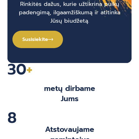
Rinkitės dažus, kurie užtikrina puikų
padengimą, ilgaamžiškumą ir atitinka
Jūsų biudžetą.
Susisiekite
30
+
metų dirbame
Jums
8
Atstovaujame