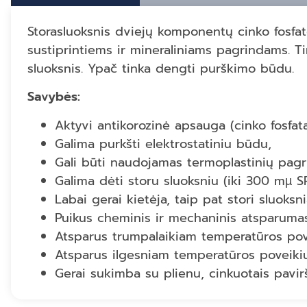
Storasluoksnis dviejų komponentų cinko fosfat
sustiprintiems ir mineraliniams pagrindams. 
sluoksnis. Ypač tinka dengti purškimo būdu.
Savybės:
Aktyvi antikorozinė apsauga (cinko fosfata
Galima purkšti elektrostatiniu būdu,
Gali būti naudojamas termoplastinių pagrin
Galima dėti storu sluoksniu (iki 300 mµ S
Labai gerai kietėja, taip pat stori sluoksni
Puikus cheminis ir mechaninis atsparuma
Atsparus trumpalaikiam temperatūros pove
Atsparus ilgesniam temperatūros poveikiui
Gerai sukimba su plienu, cinkuotais pavirši