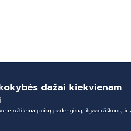
kokybės dažai kiekvienam
i
kurie užtikrina puikų padengimą, ilgaamžiškumą ir a