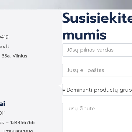
Susisiekit
mumis
0419
ex.lt
35a, Vilnius
ai
EX“
as – 134456766