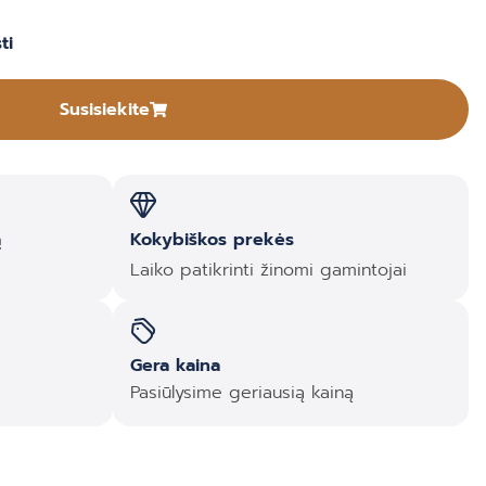
ti
Susisiekite
ą
Kokybiškos prekės
Laiko patikrinti žinomi gamintojai
Gera kaina
Pasiūlysime geriausią kainą