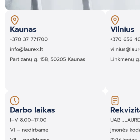
Kaunas
Vilnius
+370 37 771700
+370 656 4
info@laurex.lt
vilnius@laur
Partizanų g. 15B, 50205 Kaunas
Linkmenų g. 
Darbo laikas
Rekvizit
I–V 8.00–17.00
UAB „LAUR
VI – nedirbame
Įmonės kod