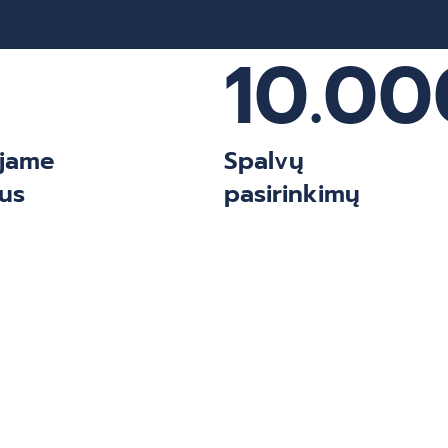
10.00
ujame
Spalvų
us
pasirinkimų