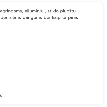
grindams, aliuminiui, stiklo pluoštu
andeninėms dangoms bei kaip tarpinis
u.