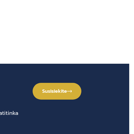
Susisiekite
titinka