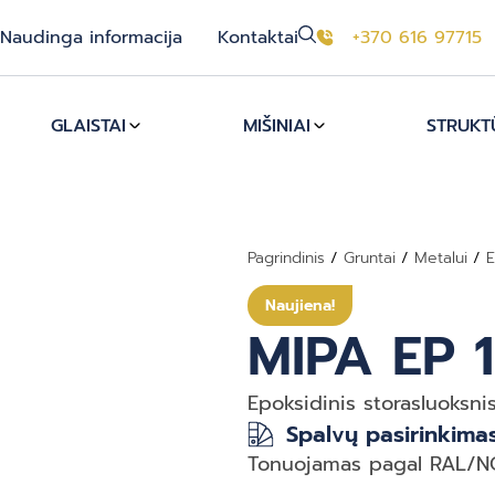
Naudinga informacija
Kontaktai
+370 616 97715
GLAISTAI
MIŠINIAI
STRUKTŪ
Pagrindinis
/
Gruntai
/
Metalui
/
E
Naujiena!
MIPA EP 
Epoksidinis storasluoksni
Spalvų pasirinkima
Tonuojamas pagal RAL/NC