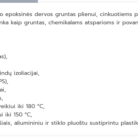
o epoksinės dervos gruntas plienui, cinkuotiems pa
Tinka kaip gruntas, chemikalams atsparioms ir pov
s),
dų izoliacijai,
PS),
ai,
s,
ikiui iki 180 °C,
 iki 150 °C,
ais, aliumininiu ir stiklo pluoštu sustiprintu plastik