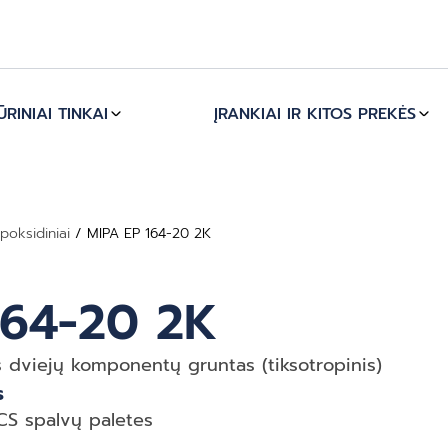
RINIAI TINKAI
ĮRANKIAI IR KITOS PREKĖS
poksidiniai
/ MIPA EP 164-20 2K
164-20 2K
s dviejų komponentų gruntas (tiksotropinis)
s
S spalvų paletes