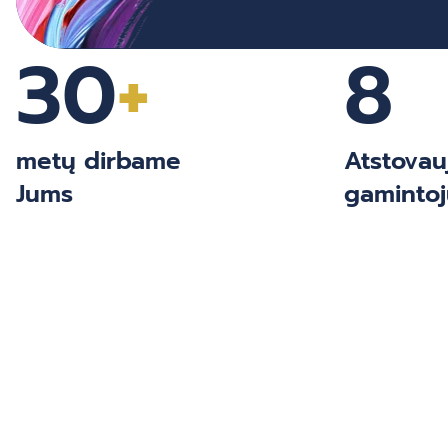
30
+
8
metų dirbame
Atstova
Jums
gamintoj