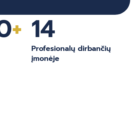
0
+
14
Profesionalų dirbančių
įmonėje