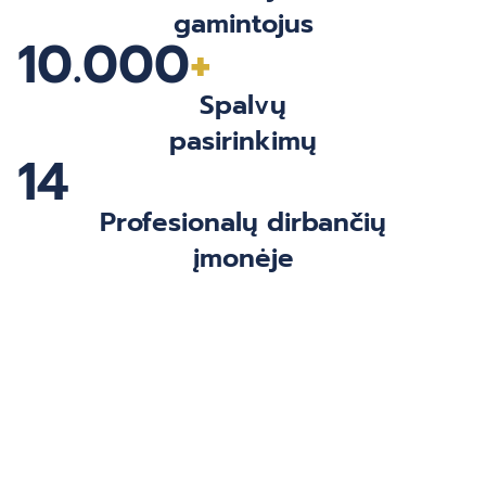
gamintojus
10.000
+
Spalvų
pasirinkimų
14
Profesionalų dirbančių
įmonėje