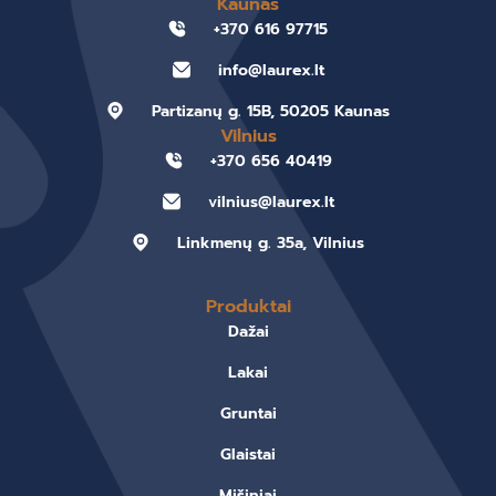
Kaunas
+370 616 97715
info@laurex.lt
Partizanų g. 15B, 50205 Kaunas
Vilnius
+370 656 40419
vilnius@laurex.lt
Linkmenų g. 35a, Vilnius
Produktai
Dažai
Lakai
Gruntai
Glaistai
Mišiniai