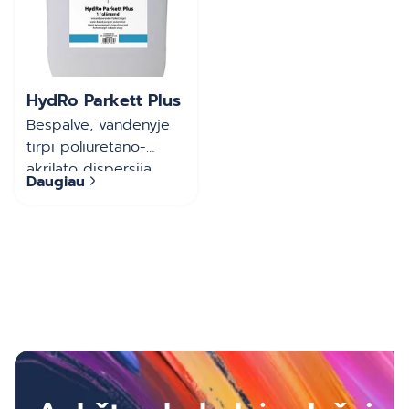
HydRo Parkett Plus
Bespalvė, vandenyje
tirpi poliuretano-
akrilato dispersija.
Daugiau
Pasižymi labai dideliu
patvarumu ir
puikiomis
mechaninėmis bei
cheminėmis
savybėmis. HydRo
Parkett Plus yra
lengvai dengiamas,
labai greitai džiūsta ir
gali būti naudojamas