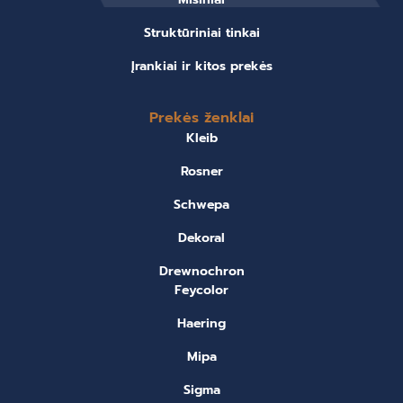
Struktūriniai tinkai
Įrankiai ir kitos prekės
Prekės ženklai
Kleib
Rosner
Schwepa
Dekoral
Drewnochron
Feycolor
Haering
Mipa
Sigma