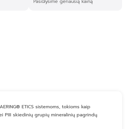
Pasiūlysime geriausią kainą
s HAERING® ETICS sistemoms, tokioms kaip
ei PIII skiedinių grupių mineralinių pagrindų.