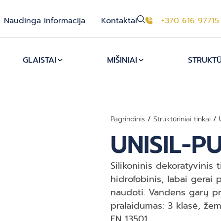
Naudinga informacija
Kontaktai
+370 616 97715
GLAISTAI
MIŠINIAI
STRUKTŪ
Pagrindinis
/
Struktūriniai tinkai
/ 
UNISIL-P
Silikoninis dekoratyvinis 
hidrofobinis, labai gerai
naudoti. Vandens garų pr
pralaidumas: 3 klasė, že
EN 13501.