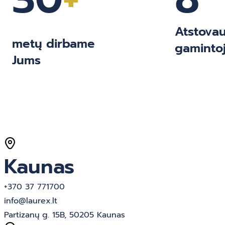
Atstova
metų dirbame
gaminto
Jums
Kaunas
+370 37 771700
info@laurex.lt
Partizanų g. 15B, 50205 Kaunas