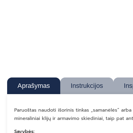
Aprašymas
Instrukcijos
Ins
Paruoštas naudoti išorinis tinkas „samanėlės“ arba
mineraliniai klijų ir armavimo skiediniai, taip pat a
Savybės: