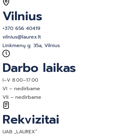
Vilnius
+370 656 40419
vilnius@laurex.lt
Linkmenų g. 35a, Vilnius
Darbo laikas
I–V 8.00–17.00
VI – nedirbame
VII – nedirbame
Rekvizitai
UAB „LAUREX“