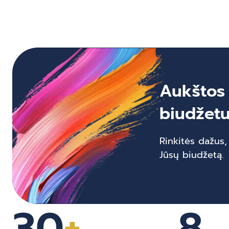
Aukštos
biudžetu
Rinkitės dažus,
Jūsų biudžetą.
30
+
8