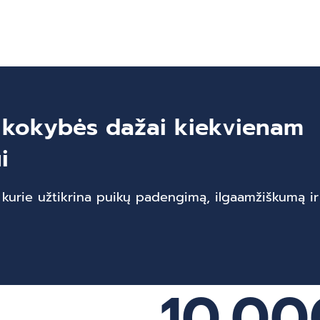
 kokybės dažai kiekvienam
i
 kurie užtikrina puikų padengimą, ilgaamžiškumą ir 
10.00