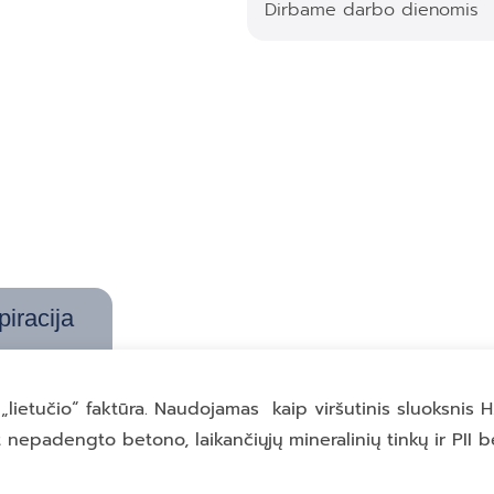
Dirbame darbo dienomis
piracija
 „lietučio“ faktūra. Naudojamas kaip viršutinis sluoksni
nt nepadengto betono, laikančiųjų mineralinių tinkų ir PII b