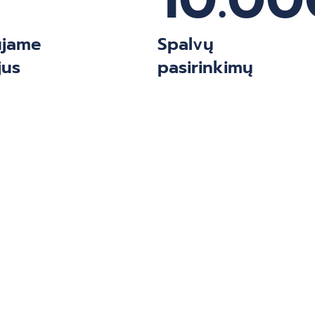
ujame
Spalvų
jus
pasirinkimų