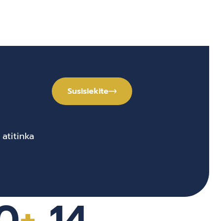
Susisiekite
atitinka
0
+
14