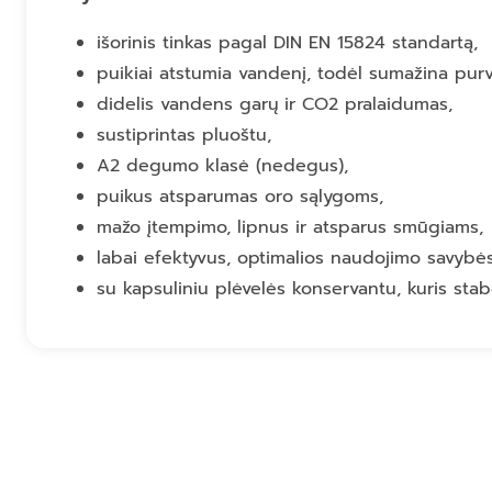
išorinis tinkas pagal DIN EN 15824 standartą,
puikiai atstumia vandenį, todėl sumažina purvo
didelis vandens garų ir CO2 pralaidumas,
sustiprintas pluoštu,
A2 degumo klasė (nedegus),
puikus atsparumas oro sąlygoms,
mažo įtempimo, lipnus ir atsparus smūgiams,
labai efektyvus, optimalios naudojimo savybės
su kapsuliniu plėvelės konservantu, kuris sta