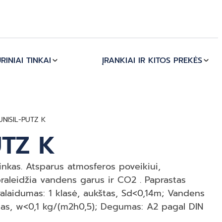
RINIAI TINKAI
ĮRANKIAI IR KITOS PREKĖS
UNISIL-PUTZ K
UTZ K
tinkas. Atsparus atmosferos poveikiui,
 praleidžia vandens garus ir CO2 . Paprastas
alaidumas: 1 klasė, aukštas, Sd<0,14m; Vandens
mas, w<0,1 kg/(m2h0,5); Degumas: A2 pagal DIN