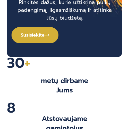
Rinkitės dažus, kurie užtikrina puikų
padengimą, ilgaamžiškumą ir atitinka
Jūsų biudžetą.
Susisiekite
30
+
metų dirbame
Jums
8
Atstovaujame
gamintojus