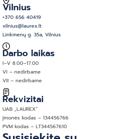
Vilnius
+370 656 40419
vilnius@laurex.lt
Linkmenų g. 35a, Vilnius
Darbo laikas
I–V 8.00–17.00
VI – nedirbame
VII – nedirbame
Rekvizitai
UAB „LAUREX“
Įmonės kodas – 134456766
PVM kodas – LT344567610
Susisiekite su