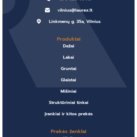
vilnius@laurex.lt
Linkmenų g. 35a, Vilnius
Produktai
Dažai
Lakai
Gruntai
Glaistai
Mišiniai
Struktūriniai tinkai
Įrankiai ir kitos prekės
Prekės ženklai