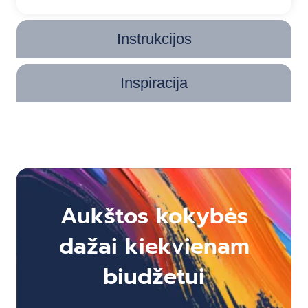
Instrukcijos
Inspiracija
Aukštos kokybės
dažai kiekvienam
biudžetui