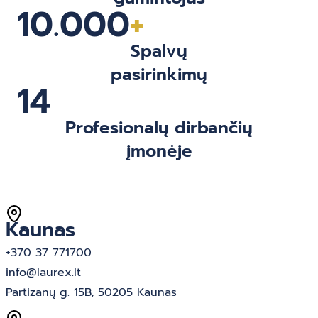
10.000
+
Spalvų
pasirinkimų
14
Profesionalų dirbančių
įmonėje
Kaunas
+370 37 771700
info@laurex.lt
Partizanų g. 15B, 50205 Kaunas