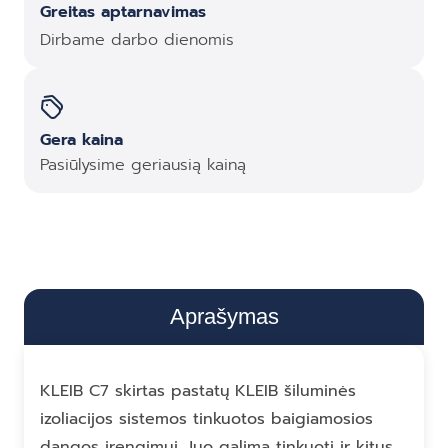
Greitas aptarnavimas
Dirbame darbo dienomis
Gera kaina
Pasiūlysime geriausią kainą
Aprašymas
KLEIB C7 skirtas pastatų KLEIB šiluminės
izoliacijos sistemos tinkuotos baigiamosios
dangos įrengimui. Juo galima tinkuoti ir kitus