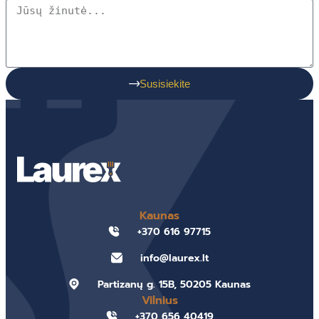
Susisiekite
Kaunas
+370 616 97715
info@laurex.lt
Partizanų g. 15B, 50205 Kaunas
Vilnius
+370 656 40419