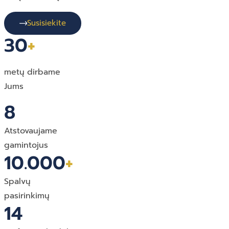
Susisiekite
30
+
metų dirbame
Jums
8
Atstovaujame
gamintojus
10.000
+
Spalvų
pasirinkimų
14