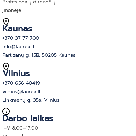
Profesionalų dirbančių
įmonėje
Kaunas
+370 37 771700
info@laurex.lt
Partizanų g. 15B, 50205 Kaunas
Vilnius
+370 656 40419
vilnius@laurex.lt
Linkmenų g. 35a, Vilnius
Darbo laikas
I–V 8.00–17.00