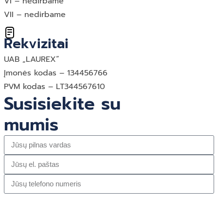
VI – nedirbame
VII – nedirbame
Rekvizitai
UAB „LAUREX“
Įmonės kodas – 134456766
PVM kodas – LT344567610
Susisiekite su
mumis