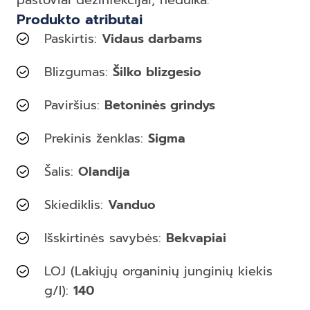
pastoviai dezinfekcijai, nedulka.
Produkto atributai
Paskirtis:
Vidaus darbams
Blizgumas:
Šilko blizgesio
Paviršius:
Betoninės grindys
Prekinis ženklas:
Sigma
Šalis:
Olandija
Skiediklis:
Vanduo
Išskirtinės savybės:
Bekvapiai
LOJ (Lakiųjų organinių junginių kiekis
g/l):
140