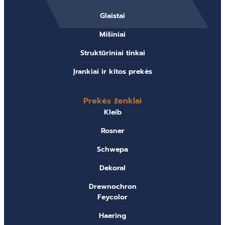
Glaistai
Mišiniai
Struktūriniai tinkai
Įrankiai ir kitos prekės
Prekės ženklai
Kleib
Rosner
Schwepa
Dekoral
Drewnochron
Feycolor
Haering