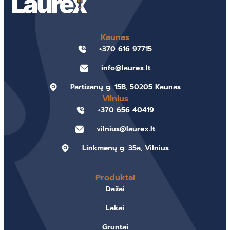
Kaunas
+370 616 97715
info@laurex.lt
Partizanų g. 15B, 50205 Kaunas
Vilnius
+370 656 40419
vilnius@laurex.lt
Linkmenų g. 35a, Vilnius
Produktai
Dažai
Lakai
Gruntai