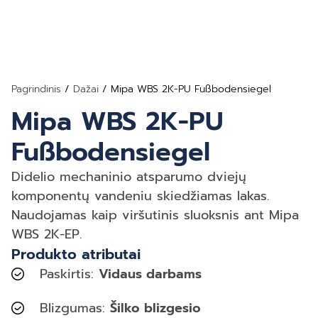
Pagrindinis
/
Dažai
/ Mipa WBS 2K-PU Fußbodensiegel
Mipa WBS 2K-PU
Fußbodensiegel
Didelio mechaninio atsparumo dviejų
komponentų vandeniu skiedžiamas lakas.
Naudojamas kaip viršutinis sluoksnis ant Mipa
WBS 2K-EP.
Produkto atributai
Paskirtis:
Vidaus darbams
Blizgumas:
Šilko blizgesio