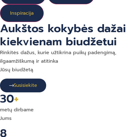
Inspiracija
Aukštos kokybės dažai
kiekvienam biudžetui
Rinkitės dažus, kurie užtikrina puikų padengimą,
ilgaamžiškumą ir atitinka
Jūsų biudžetą.
Susisiekite
30
+
metų dirbame
Jums
8