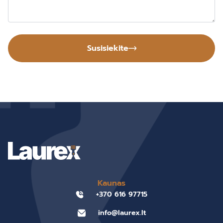
Susisiekite
Kaunas
+370 616 97715
info@laurex.lt