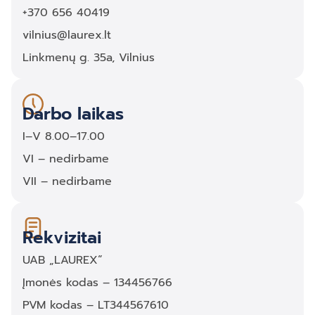
+370 656 40419
vilnius@laurex.lt
Linkmenų g. 35a, Vilnius
Darbo laikas
I–V 8.00–17.00
VI – nedirbame
VII – nedirbame
Rekvizitai
UAB „LAUREX“
Įmonės kodas – 134456766
PVM kodas – LT344567610