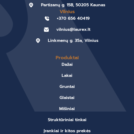
Partizanų g. 15B, 50205 Kaunas
Vilnius
+370 656 40419
vilnius@laurex.lt
Linkmenų g. 35a, Vilnius
Produktai
Dažai
Lakai
Gruntai
Glaistai
Mišiniai
Struktūriniai tinkai
Įrankiai ir kitos prekės